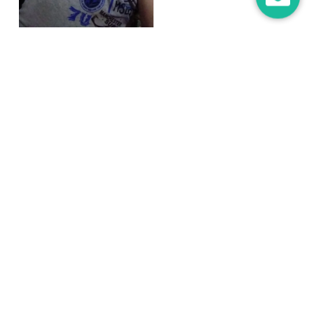
Aldery x Dolly Milla
Fabio x Frida